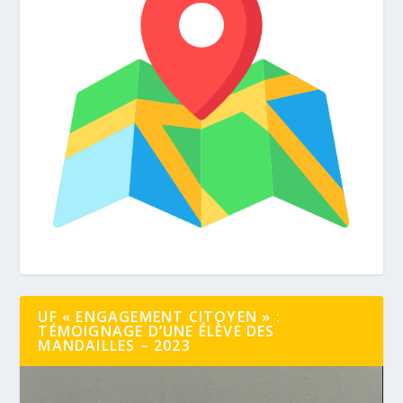
UF « ENGAGEMENT CITOYEN » :
TÉMOIGNAGE D’UNE ÉLÈVE DES
MANDAILLES – 2023
Lecteur
vidéo