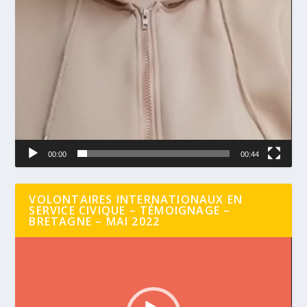
00:00
00:44
VOLONTAIRES INTERNATIONAUX EN
SERVICE CIVIQUE – TÉMOIGNAGE –
BRETAGNE – MAI 2022
Lecteur
vidéo