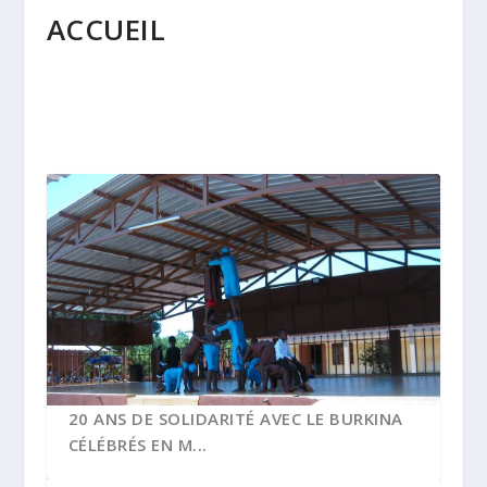
ACCUEIL
LYCÉE LES MANDAILLES À CHÂTEAUNEUF-
20 ANS DE SOLIDARITÉ AVEC LE BURKINA
DE-GALAURE : VO...
CÉLÉBRÉS EN M...