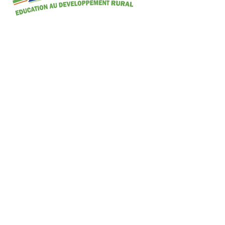
ARTICLES RÉCENTS
Lycée les Mandailles à Châteauneuf-de-Galaure : Votez
pour eux au concours national de podcasts « Réinventer
le monde » !
20 ans de solidarité avec le Burkina célébrés en musique,
en contes et en couleurs au lycée Costa de Beauregard
(AURA)
Participation de l’Institut Marie Sagnier à la journée des
solidarités des établissements d’Occitanie à Pezens –
avril 2026
Nouvelle mobilisation autour de la solidarité et de
Madagascar à l’Institut Marie Sagnier : la salade