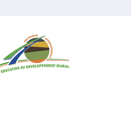
ARTICLES RÉCENTS
Lycée les Mandailles à Châteauneuf-de-Galaure :
Votez pour eux au concours national de podcasts
« Réinventer le monde » !