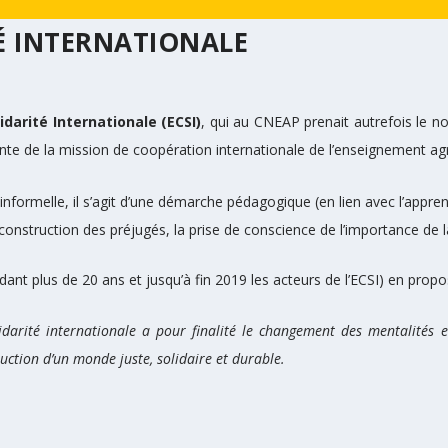
TÉ INTERNATIONALE
idarité Internationale (ECSI)
, qui au CNEAP prenait autrefois le n
rante de la mission de coopération internationale de l’enseignement agr
informelle, il s’agit d’une démarche pédagogique (en lien avec l’apprent
struction des préjugés, la prise de conscience de l’importance de la s
 plus de 20 ans et jusqu’à fin 2019 les acteurs de l’ECSI) en proposai
darité internationale a pour finalité
le changement des mentalités e
ruction d’un monde juste, solidaire et durable.