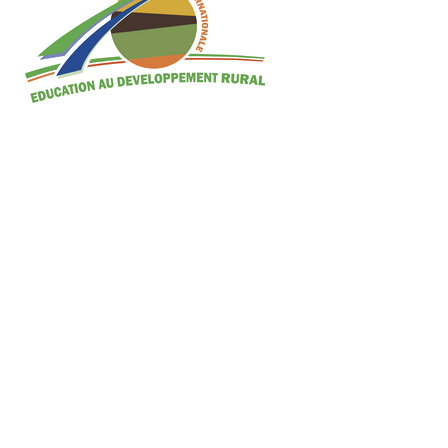
ARTICLES RÉCENTS
Lycée les Mandailles à Châteauneuf-de-Galaure : Votez
pour eux au concours national de podcasts « Réinventer
le monde » !
20 ans de solidarité avec le Burkina célébrés en musique,
en contes et en couleurs au lycée Costa de Beauregard
(AURA)
Participation de l’Institut Marie Sagnier à la journée des
solidarités des établissements d’Occitanie à Pezens –
avril 2026