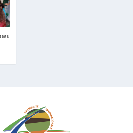
éseau