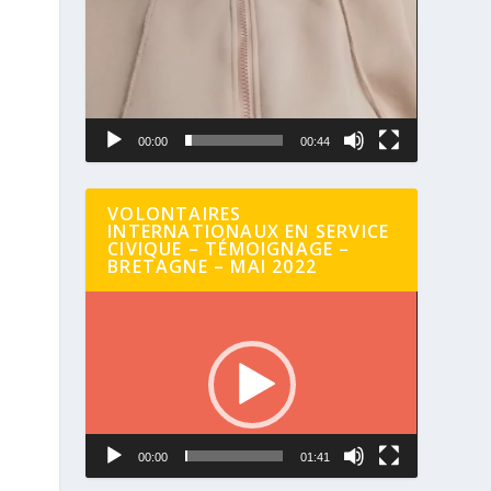
00:00
00:44
VOLONTAIRES
INTERNATIONAUX EN SERVICE
CIVIQUE – TÉMOIGNAGE –
BRETAGNE – MAI 2022
Lecteur
vidéo
00:00
01:41