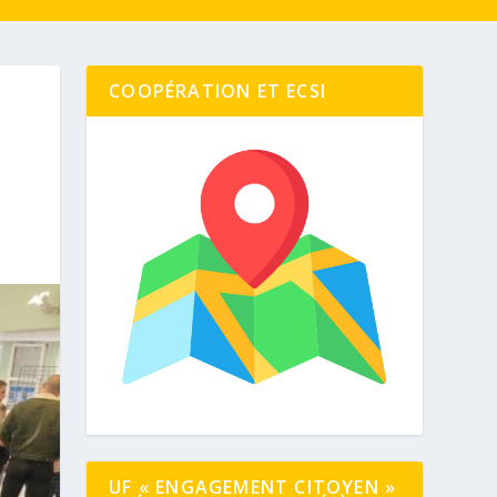
COOPÉRATION ET ECSI
UF « ENGAGEMENT CITOYEN »