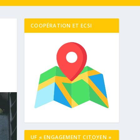
COOPÉRATION ET ECSI
UF « ENGAGEMENT CITOYEN »