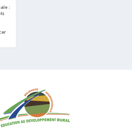
ale :
ls
car