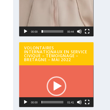
00:00
00:44
VOLONTAIRES
INTERNATIONAUX EN SERVICE
CIVIQUE – TÉMOIGNAGE –
BRETAGNE – MAI 2022
Lecteur
vidéo
00:00
01:41